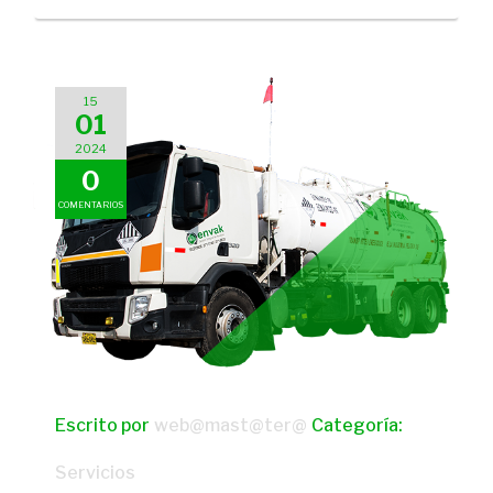
15
01
2024
0
COMENTARIOS
Escrito por
web@mast@ter@
Categoría:
Servicios