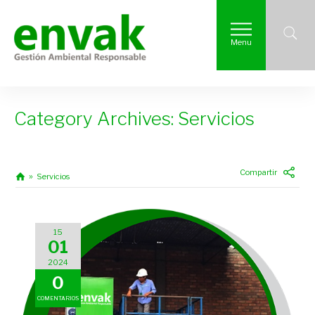
Menu
Category Archives: Servicios
Compartir
Servicios
15
01
2024
0
COMENTARIOS