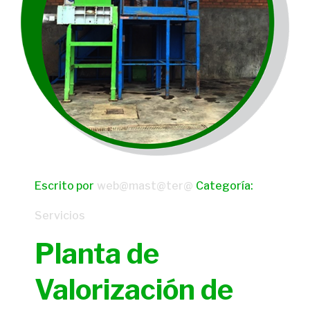
Escrito por
web@mast@ter@
Categoría:
Servicios
Planta de
Valorización de