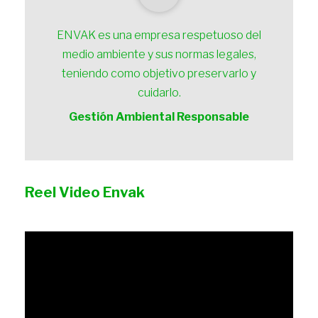
ENVAK es una empresa respetuoso del
medio ambiente y sus normas legales,
teniendo como objetivo preservarlo y
cuidarlo.
Gestión Ambiental Responsable
Reel Video Envak
Reproductor
de
vídeo