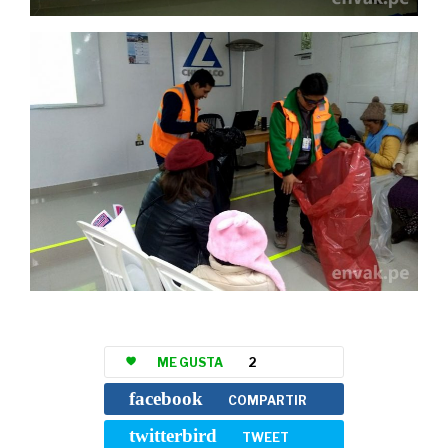
ME GUSTA
2
facebook
COMPARTIR
twitterbird
TWEET